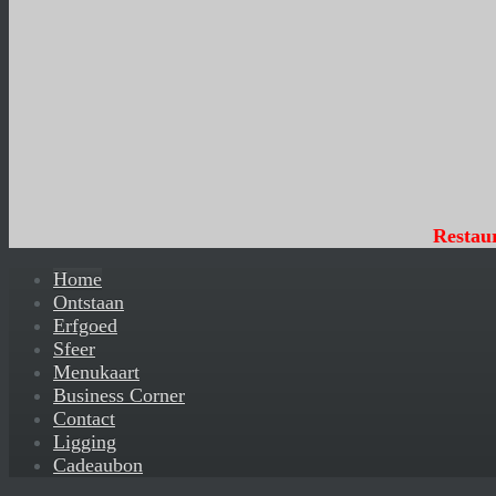
Restau
Home
Ontstaan
Erfgoed
Sfeer
Menukaart
Business Corner
Contact
Ligging
Cadeaubon